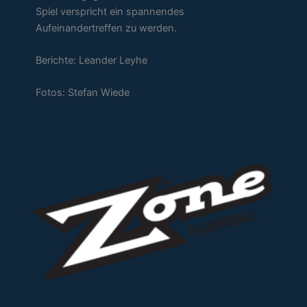
Spiel verspricht ein spannendes
Aufeinandertreffen zu werden.
Berichte: Leander Leyhe
Fotos: Stefan Wiede