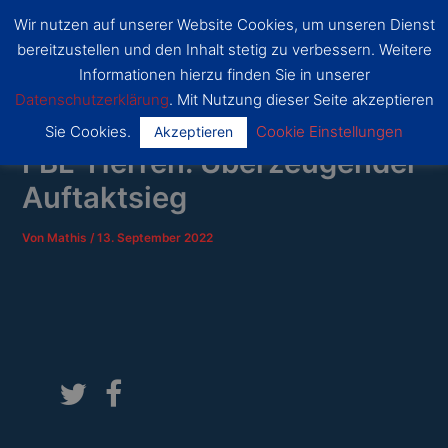
Zum
Wir nutzen auf unserer Website Cookies, um unseren Dienst
Inhalt
SSF
bereitzustellen und den Inhalt stetig zu verbessern. Weitere
Dragons
springen
Main
Bonn
Informationen hierzu finden Sie in unserer
Datenschutzerklärung
. Mit Nutzung dieser Seite akzeptieren
Menu
Sie Cookies.
Cookie Einstellungen
Akzeptieren
FBL-Herren: Überzeugender
Auftaktsieg
Von
Mathis
/
13. September 2022