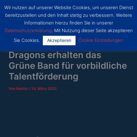
Zum
Wir nutzen auf unserer Website Cookies, um unseren Dienst
SSF
Inhalt
bereitzustellen und den Inhalt stetig zu verbessern. Weitere
Dragon
Main
springen
s Bonn
Informationen hierzu finden Sie in unserer
Datenschutzerklärung
. Mit Nutzung dieser Seite akzeptieren
Menu
Sie Cookies.
Cookie Einstellungen
Akzeptieren
Dragons erhalten das
Grüne Band für vorbildliche
Talentförderung
Von
Mathis
/
14. März 2022