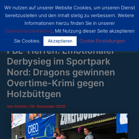
Zum
Wir nutzen auf unserer Website Cookies, um unseren Dienst
Inhalt
SSF
bereitzustellen und den Inhalt stetig zu verbessern. Weitere
Dragons
springen
Main
Bonn
Informationen hierzu finden Sie in unserer
Datenschutzerklärung
. Mit Nutzung dieser Seite akzeptieren
Menu
Sie Cookies.
Cookie Einstellungen
Akzeptieren
FBL-Herren: Emotionaler
Derbysieg im Sportpark
Nord: Dragons gewinnen
Overtime-Krimi gegen
Holzbüttgen
Von
Mathis
/
28. November 2025