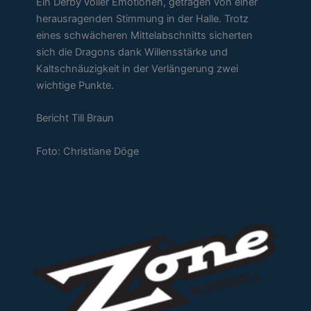
Ein Derby voller Emotionen, getragen von einer
herausragenden Stimmung in der Halle. Trotz
eines schwächeren Mittelabschnitts sicherten
sich die Dragons dank Willensstärke und
Kaltschnäuzigkeit in der Verlängerung zwei
wichtige Punkte.
Bericht Till Braun
Foto: Christiane Döge