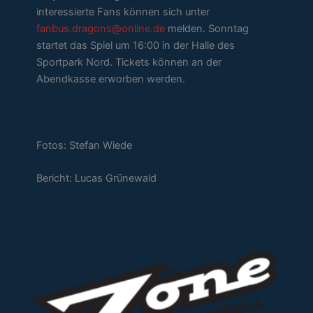
interessierte Fans können sich unter
fanbus.dragons@online.de
melden. Sonntag
startet das Spiel um 16:00 in der Halle des
Sportpark Nord. Tickets können an der
Abendkasse erworben werden.
Fotos: Stefan Wiede
Bericht: Lucas Grünewald