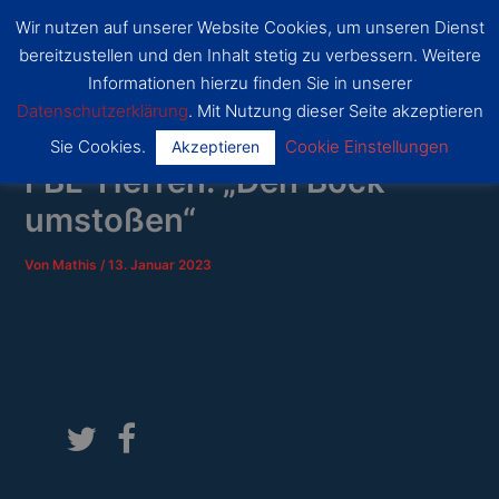
Zum
Wir nutzen auf unserer Website Cookies, um unseren Dienst
Inhalt
SSF
bereitzustellen und den Inhalt stetig zu verbessern. Weitere
Dragons
springen
Main
Bonn
Informationen hierzu finden Sie in unserer
Datenschutzerklärung
. Mit Nutzung dieser Seite akzeptieren
Menu
Sie Cookies.
Cookie Einstellungen
Akzeptieren
FBL-Herren: „Den Bock
umstoßen“
Von
Mathis
/
13. Januar 2023