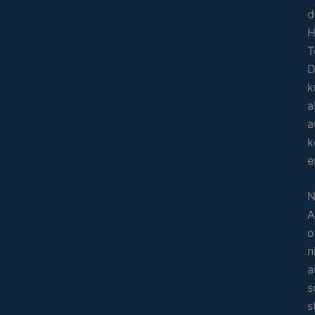
d
H
T
D
k
a
a
k
e
N
A
o
n
a
s
s