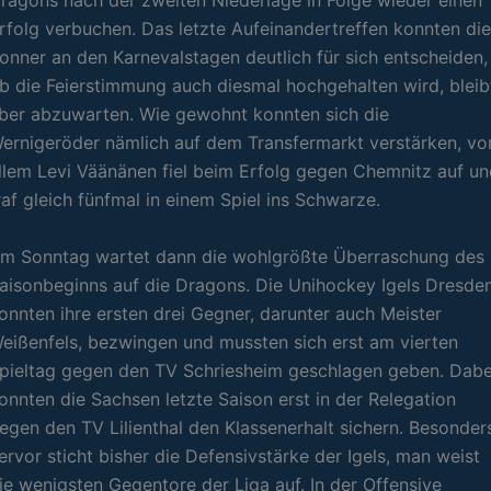
ragons nach der zweiten Niederlage in Folge wieder einen
rfolg verbuchen. Das letzte Aufeinandertreffen konnten die
onner an den Karnevalstagen deutlich für sich entscheiden,
b die Feierstimmung auch diesmal hochgehalten wird, bleib
ber abzuwarten. Wie gewohnt konnten sich die
ernigeröder nämlich auf dem Transfermarkt verstärken, vo
llem Levi Väänänen fiel beim Erfolg gegen Chemnitz auf u
raf gleich fünfmal in einem Spiel ins Schwarze.
m Sonntag wartet dann die wohlgrößte Überraschung des
aisonbeginns auf die Dragons. Die Unihockey Igels Dresde
onnten ihre ersten drei Gegner, darunter auch Meister
eißenfels, bezwingen und mussten sich erst am vierten
pieltag gegen den TV Schriesheim geschlagen geben. Dabe
onnten die Sachsen letzte Saison erst in der Relegation
egen den TV Lilienthal den Klassenerhalt sichern. Besonder
ervor sticht bisher die Defensivstärke der Igels, man weist
ie wenigsten Gegentore der Liga auf. In der Offensive