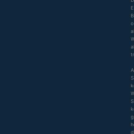
D
E
B
o
a
W
a
t
A
S
k
W
S
k
g
h
d