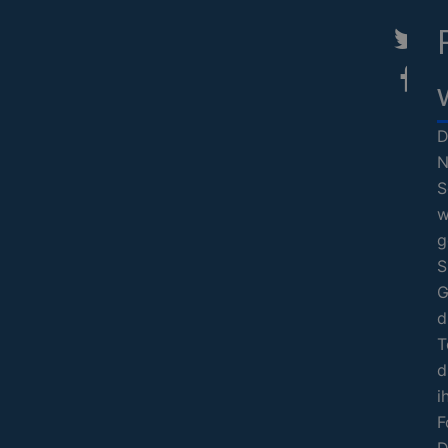
D
N
S
w
g
S
G
d
T
d
i
F