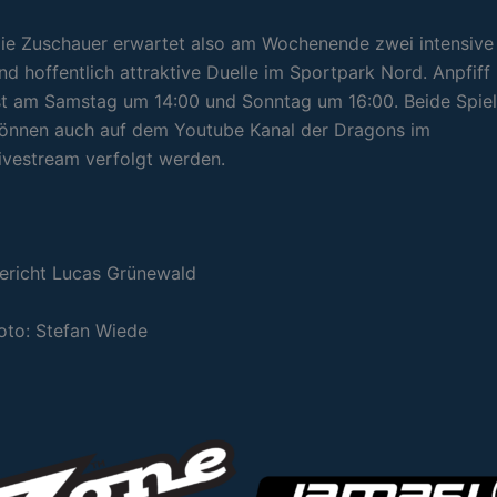
ie Zuschauer erwartet also am Wochenende zwei intensive
nd hoffentlich attraktive Duelle im Sportpark Nord. Anpfiff
st am Samstag um 14:00 und Sonntag um 16:00. Beide Spie
önnen auch auf dem Youtube Kanal der Dragons im
ivestream verfolgt werden.
ericht Lucas Grünewald
oto: Stefan Wiede