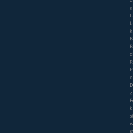
a
L
L
k
B
B
d
R
P
n
D
z
F
k
s
w
s