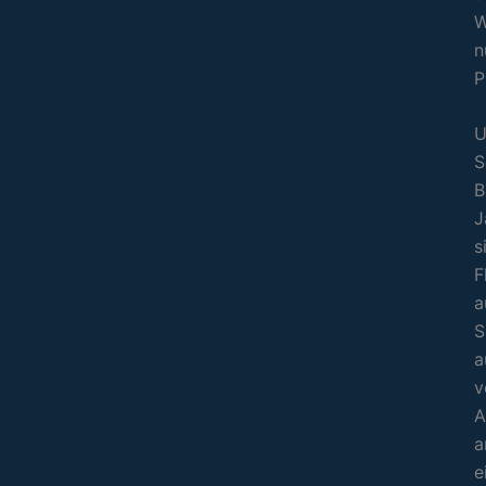
W
n
P
U
S
B
J
s
F
a
S
a
v
A
a
e