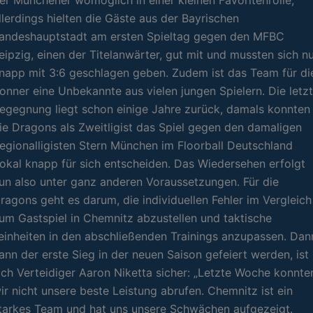
llerdings hielten die Gäste aus der Bayrischen
andeshauptstadt am ersten Spieltag gegen den MFBC
eipzig, einen der Titelanwärter, gut mit und mussten sich n
napp mit 3:6 geschlagen geben. Zudem ist das Team für di
onner eine Unbekannte aus vielen jungen Spielern. Die letz
egegnung liegt schon einige Jahre zurück, damals konnten
ie Dragons als Zweitligist das Spiel gegen den damaligen
egionalligisten Stern München im Floorball Deutschland
okal knapp für sich entscheiden. Das Wiedersehen erfolgt
un also unter ganz anderen Voraussetzungen. Für die
ragons geht es darum, die individuellen Fehler im Vergleich
um Gastspiel in Chemnitz abzustellen und taktische
einheiten in den abschließenden Trainings anzupassen. Dan
ann der erste Sieg in der neuen Saison gefeiert werden, ist
ich Verteidiger Aaron Niketta sicher: „Letzte Woche konnte
ir nicht unsere beste Leistung abrufen. Chemnitz ist ein
tarkes Team und hat uns unsere Schwächen aufgezeigt.