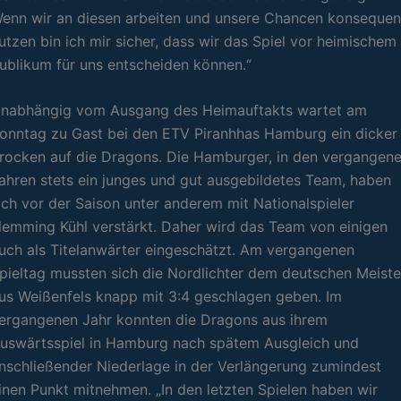
enn wir an diesen arbeiten und unsere Chancen konsequen
utzen bin ich mir sicher, dass wir das Spiel vor heimischem
ublikum für uns entscheiden können.“
nabhängig vom Ausgang des Heimauftakts wartet am
onntag zu Gast bei den ETV Piranhhas Hamburg ein dicker
rocken auf die Dragons. Die Hamburger, in den vergangen
ahren stets ein junges und gut ausgebildetes Team, haben
ich vor der Saison unter anderem mit Nationalspieler
lemming Kühl verstärkt. Daher wird das Team von einigen
uch als Titelanwärter eingeschätzt. Am vergangenen
pieltag mussten sich die Nordlichter dem deutschen Meiste
us Weißenfels knapp mit 3:4 geschlagen geben. Im
ergangenen Jahr konnten die Dragons aus ihrem
uswärtsspiel in Hamburg nach spätem Ausgleich und
nschließender Niederlage in der Verlängerung zumindest
inen Punkt mitnehmen. „In den letzten Spielen haben wir