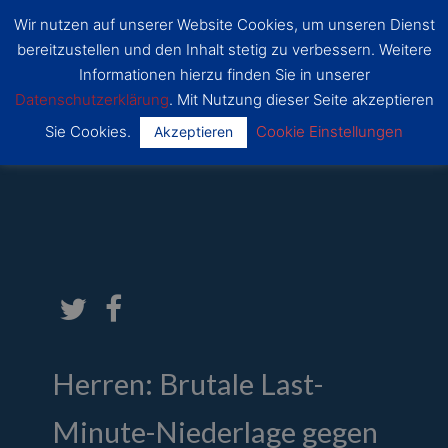
Zum
Wir nutzen auf unserer Website Cookies, um unseren Dienst
Inhalt
SSF
bereitzustellen und den Inhalt stetig zu verbessern. Weitere
Dragons
springen
Main
Bonn
Informationen hierzu finden Sie in unserer
Datenschutzerklärung
. Mit Nutzung dieser Seite akzeptieren
Menu
Sie Cookies.
Cookie Einstellungen
Akzeptieren
Von
Mathis
/
25. Februar 2020
Herren: Brutale Last-
Minute-Niederlage gegen