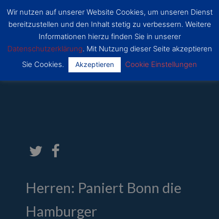
Zum
Wir nutzen auf unserer Website Cookies, um unseren Dienst
Inhalt
SSF
bereitzustellen und den Inhalt stetig zu verbessern. Weitere
Dragons
springen
Main
Bonn
Informationen hierzu finden Sie in unserer
Datenschutzerklärung
. Mit Nutzung dieser Seite akzeptieren
Menu
Sie Cookies.
Cookie Einstellungen
Akzeptieren
Von
Mathis
/
21. November 2019
Herren: Paniert Bonn die
Hamburger