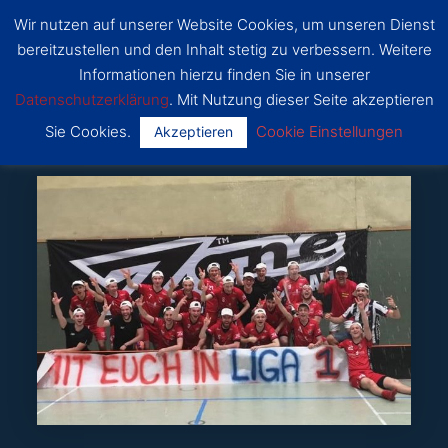
Zum
Wir nutzen auf unserer Website Cookies, um unseren Dienst
Inhalt
SSF
bereitzustellen und den Inhalt stetig zu verbessern. Weitere
Dragons
springen
Main
Bonn
Informationen hierzu finden Sie in unserer
Datenschutzerklärung
. Mit Nutzung dieser Seite akzeptieren
Menu
Sie Cookies.
Cookie Einstellungen
Akzeptieren
Von
Daniel Mahnken
/
23. April 2019