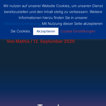
Zum
Wir nutzen auf unserer Website Cookies, um unseren Dienst
SSF
Inhalt
bereitzustellen und den Inhalt stetig zu verbessern. Weitere
Dragon
Main
springen
s Bonn
Informationen hierzu finden Sie in unserer
Datenschutzerklärung
. Mit Nutzung dieser Seite akzeptieren
Menu
Sie Cookies.
Cookie Einstellungen
Akzeptieren
Von
Mathis
/
12. September 2020