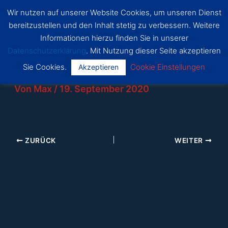
Zum
Wir nutzen auf unserer Website Cookies, um unseren Dienst
SSF
Inhalt
bereitzustellen und den Inhalt stetig zu verbessern. Weitere
Dragon
Main
springen
s Bonn
Informationen hierzu finden Sie in unserer
Datenschutzerklärung
. Mit Nutzung dieser Seite akzeptieren
Menu
Sie Cookies.
Cookie Einstellungen
Akzeptieren
Von
Max
/
19. September 2020
ZURÜCK
WEITER