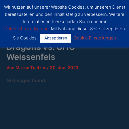
Zum
Wir nutzen auf unserer Website Cookies, um unseren Dienst
Inhalt
SSF
bereitzustellen und den Inhalt stetig zu verbessern. Weitere
Dragons
springen
Main
Bonn
Informationen hierzu finden Sie in unserer
Datenschutzerklärung
. Mit Nutzung dieser Seite akzeptieren
Menu
Sie Cookies.
Cookie Einstellungen
Akzeptieren
Dragons vs. UHC
Weissenfels
Von
MarkusToelzer
/
30. Juni 2023
No Images found.