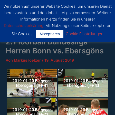
Zum
Wir nutzen auf unserer Website Cookies, um unseren Dienst
Inhalt
SSF
bereitzustellen und den Inhalt stetig zu verbessern. Weitere
Dragons
springen
Main
Bonn
Informationen hierzu finden Sie in unserer
Datenschutzerklärung
. Mit Nutzung dieser Seite akzeptieren
Menu
Sie Cookies.
Cookie Einstellungen
Akzeptieren
2. Floorball Bundesliga
Herren Bonn vs. Ebersgöns
Von
MarkusToelzer
/
19. August 2019
2019-01-20 BL gegen
2019-01-20 BL gegen
Ebersgöns (IF)-41
Ebersgöns (IF)-43
2019-01-20 BL gegen
2019-01-20 BL gegen
Ebersgöns (IF)-22
Ebersgöns (IF)-11