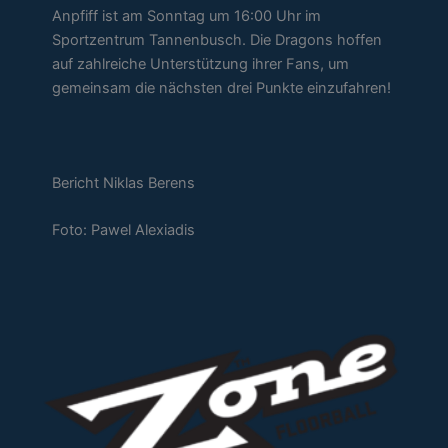
Anpfiff ist am Sonntag um 16:00 Uhr im
Sportzentrum Tannenbusch. Die Dragons hoffen
auf zahlreiche Unterstützung ihrer Fans, um
gemeinsam die nächsten drei Punkte einzufahren!
Bericht Niklas Berens
Foto: Pawel Alexiadis