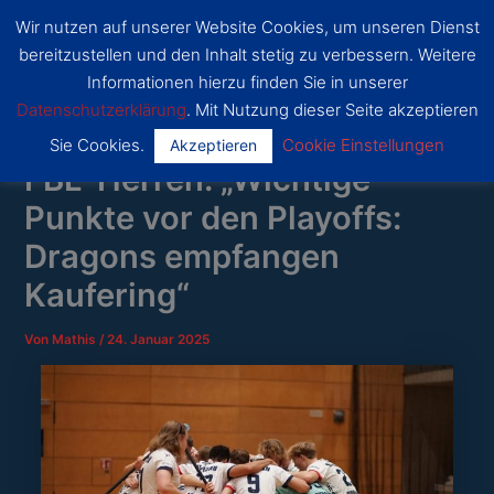
Zum
Wir nutzen auf unserer Website Cookies, um unseren Dienst
Inhalt
SSF
bereitzustellen und den Inhalt stetig zu verbessern. Weitere
Dragons
springen
Main
Bonn
Informationen hierzu finden Sie in unserer
Datenschutzerklärung
. Mit Nutzung dieser Seite akzeptieren
Menu
Sie Cookies.
Cookie Einstellungen
Akzeptieren
FBL-Herren: „Wichtige
Punkte vor den Playoffs:
Dragons empfangen
Kaufering“
Von
Mathis
/
24. Januar 2025