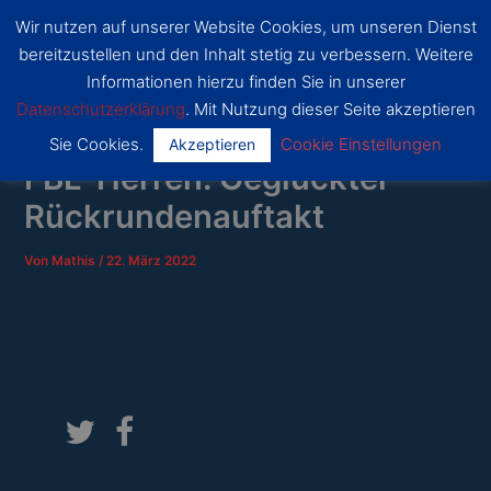
Zum
Wir nutzen auf unserer Website Cookies, um unseren Dienst
Inhalt
SSF
bereitzustellen und den Inhalt stetig zu verbessern. Weitere
Dragons
springen
Main
Bonn
Informationen hierzu finden Sie in unserer
Datenschutzerklärung
. Mit Nutzung dieser Seite akzeptieren
Menu
Sie Cookies.
Cookie Einstellungen
Akzeptieren
FBL-Herren: Geglückter
Rückrundenauftakt
Von
Mathis
/
22. März 2022