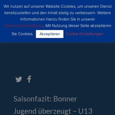
Zum
Wir nutzen auf unserer Website Cookies, um unseren Dienst
Inhalt
SSF
bereitzustellen und den Inhalt stetig zu verbessern. Weitere
Dragons
springen
Main
Bonn
Informationen hierzu finden Sie in unserer
Datenschutzerklärung
. Mit Nutzung dieser Seite akzeptieren
Menu
Sie Cookies.
Cookie Einstellungen
Akzeptieren
Von
Mathis
/
18. August 2020
Saisonfazit: Bonner
Jugend überzeugt – U13