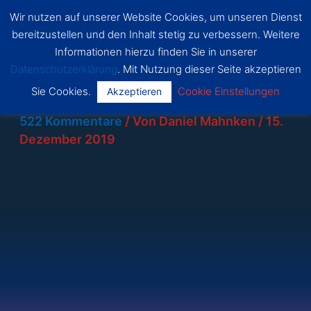
Zum
Wir nutzen auf unserer Website Cookies, um unseren Dienst
SSF
Inhalt
bereitzustellen und den Inhalt stetig zu verbessern. Weitere
Dragon
Main
springen
s Bonn
Informationen hierzu finden Sie in unserer
Datenschutzerklärung
. Mit Nutzung dieser Seite akzeptieren
Menu
Sie Cookies.
Cookie Einstellungen
Akzeptieren
522 Kommentare
/ Von
Daniel Mahnken
/
15.
Dezember 2019