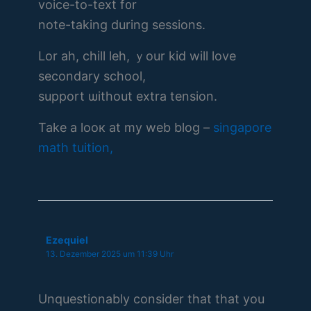
voice-tо-text f᧐r
notе-taking durіng sessions.
Lor ah, chill leh, ｙour kid wіll love
secondary school,
support ѡithout extra tension.
Take a looк at my web blog –
singapore
math tuition,
Ezequiel
13. Dezember 2025 um 11:39 Uhr
Unquestionably consider that that you