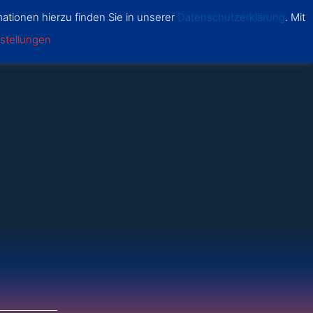
ationen hierzu finden Sie in unserer
Datenschutzerklärung
. Mit
ften
Über Uns
Saison
stellungen