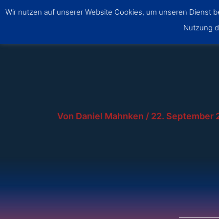
Zum
Wir nutzen auf unserer Website Cookies, um unseren Dienst ber
Inhalt
SSF Dragons Bonn
Nutzung di
springen
Von
Daniel Mahnken
/
22. September 