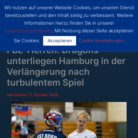
Zum
Wir nutzen auf unserer Website Cookies, um unseren Dienst
Inhalt
SSF
bereitzustellen und den Inhalt stetig zu verbessern. Weitere
Dragons
springen
Main
Bonn
Informationen hierzu finden Sie in unserer
Datenschutzerklärung
. Mit Nutzung dieser Seite akzeptieren
Menu
Sie Cookies.
Cookie Einstellungen
Akzeptieren
FBL-Herren: Dragons
unterliegen Hamburg in der
Verlängerung nach
turbulentem Spiel
Von
Mathis
/
7. Oktober 2025