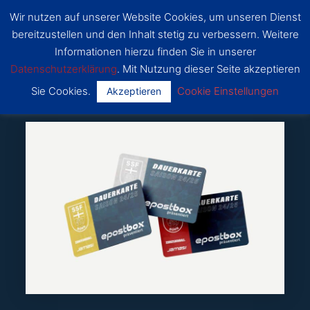
Zum
Wir nutzen auf unserer Website Cookies, um unseren Dienst
Inhalt
SSF
bereitzustellen und den Inhalt stetig zu verbessern. Weitere
Dragons
springen
Main
Bonn
Informationen hierzu finden Sie in unserer
Datenschutzerklärung
. Mit Nutzung dieser Seite akzeptieren
Menu
Sie Cookies.
Cookie Einstellungen
Akzeptieren
Von
Mathis
/
22. August 2024