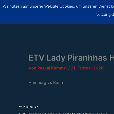
Zum
Wir nutzen auf unserer Website Cookies, um unseren Dienst ber
Inhalt
SSF Dragons Bonn
Nutzung di
springen
ETV Lady Piranhhas 
Von
Paskal Kammer
/
21. Februar 2026
Hamburg vs Bonn
ZURÜCK